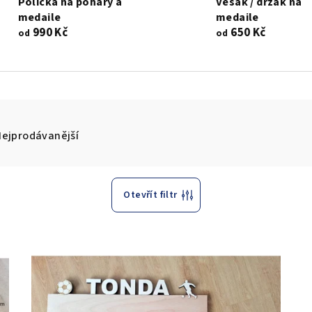
Polička na poháry a
Věšák / držák na
medaile
medaile
990 Kč
650 Kč
od
od
Nejprodávanější
Otevřít filtr