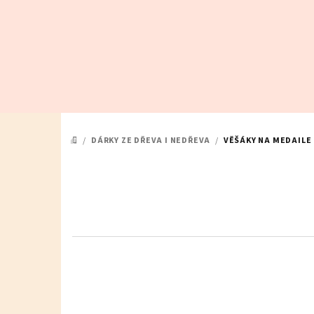
Přejít
na
obsah
/
DÁRKY ZE DŘEVA I NEDŘEVA
/
VĚŠÁKY NA MEDAILE
DOMŮ