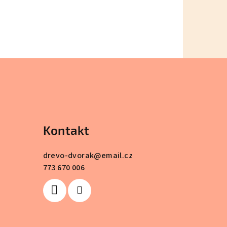
Kontakt
drevo-dvorak
@
email.cz
773 670 006