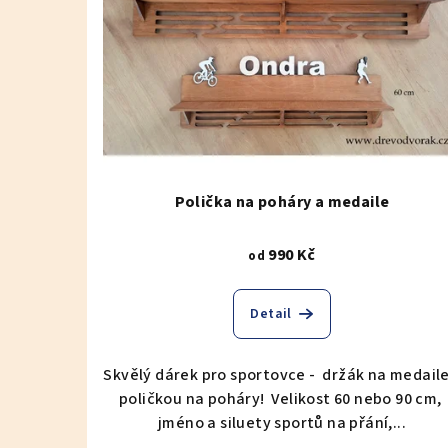
i
o
s
d
p
u
r
k
o
t
Polička na poháry a medaile
d
ů
u
990 Kč
od
k
Detail
t
ů
Skvělý dárek pro sportovce - držák na medaile
poličkou na poháry! Velikost 60 nebo 90 cm,
jméno a siluety sportů na přání,...