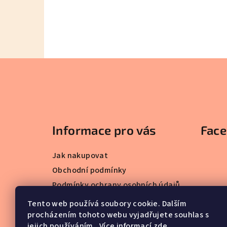
Z
á
p
a
Informace pro vás
Fac
t
Jak nakupovat
í
Obchodní podmínky
Podmínky ochrany osobních údajů
Blog - zakázková výroba
Tento web používá soubory cookie. Dalším
procházením tohoto webu vyjadřujete souhlas s
jejich používáním.. Více informací
zde
.