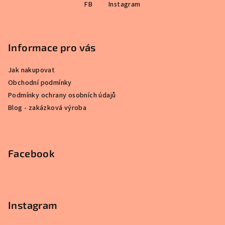
FB
Instagram
á
á
p
d
a
a
c
Informace pro vás
t
í
í
p
Jak nakupovat
r
Obchodní podmínky
v
Podmínky ochrany osobních údajů
k
Blog - zakázková výroba
y
v
ý
p
Facebook
i
s
u
Instagram