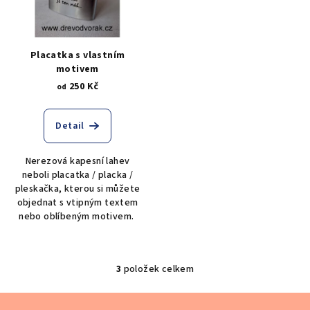
Placatka s vlastním
motivem
250 Kč
od
Detail
Nerezová kapesní lahev
neboli placatka / placka /
pleskačka, kterou si můžete
objednat s vtipným textem
nebo oblíbeným motivem.
3
položek celkem
O
v
Z
l