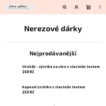
Přejít
na
obsah
Nákupní
Hledat
Přihlášení
Nerezové dárky
košík
Nejprodávanější
Otvírák - vývrtka na víno s vlastním textem
160 Kč
Kapesní zrcátko s vlastním textem
150 Kč