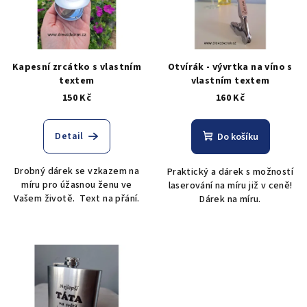
i
k
s
t
p
ů
r
Kapesní zrcátko s vlastním
Otvírák - vývrtka na víno s
o
textem
vlastním textem
150 Kč
160 Kč
d
u
Detail
k
Do košíku
t
Drobný dárek se vzkazem na
Praktický a dárek s možností
ů
míru pro úžasnou ženu ve
laserování na míru již v ceně!
Vašem životě. Text na přání.
Dárek na míru.