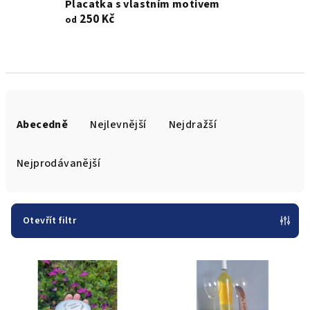
Placatka s vlastním motivem
250 Kč
od
Ř
a
Abecedně
Nejlevnější
Nejdražší
z
e
Nejprodávanější
n
í
p
Otevřít filtr
r
V
o
ý
d
p
u