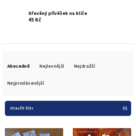
Dřevěný přívěšek na klíče
45 Kč
Ř
a
Abecedně
Nejlevnější
Nejdražší
z
e
Nejprodávanější
n
í
p
Otevřít filtr
r
V
o
ý
d