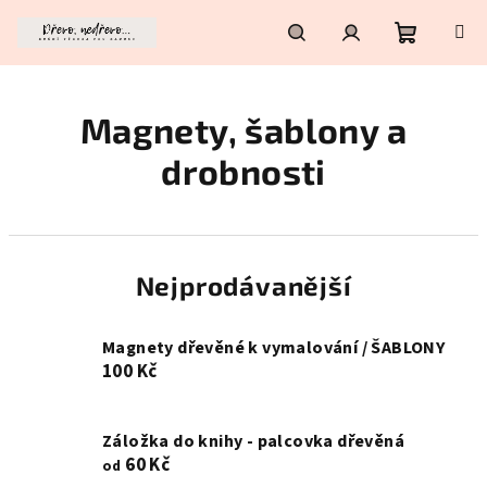
Přejít
na
obsah
Nákupní
Hledat
Přihlášení
Magnety, šablony a
košík
drobnosti
Nejprodávanější
Magnety dřevěné k vymalování / ŠABLONY
100 Kč
Záložka do knihy - palcovka dřevěná
60 Kč
od