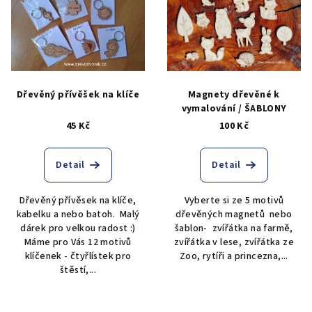
p
u
i
k
s
t
p
ů
r
Dřevěný přívěšek na klíče
Magnety dřevěné k
o
vymalování / ŠABLONY
45 Kč
100 Kč
d
u
Detail
Detail
k
t
Dřevěný přívěsek na klíče,
Vyberte si ze 5 motivů
ů
kabelku a nebo batoh. Malý
dřevěných magnetů nebo
dárek pro velkou radost :)
šablon- zvířátka na farmě,
Máme pro Vás 12 motivů
zvířátka v lese, zvířátka ze
klíčenek - čtyřlístek pro
Zoo, rytíři a princezna,...
štěstí,...