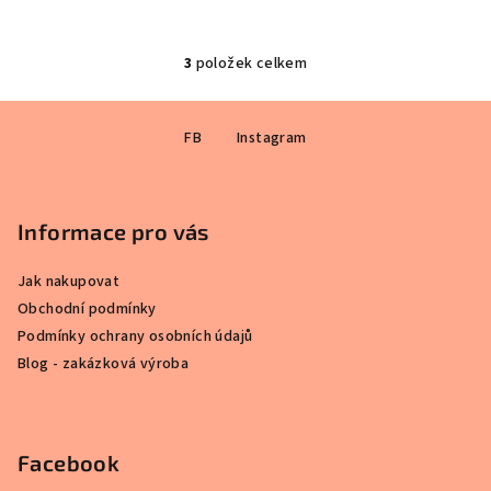
3
položek celkem
O
v
Z
l
FB
Instagram
á
á
p
d
a
a
c
Informace pro vás
t
í
í
p
Jak nakupovat
r
Obchodní podmínky
v
Podmínky ochrany osobních údajů
k
Blog - zakázková výroba
y
v
ý
p
Facebook
i