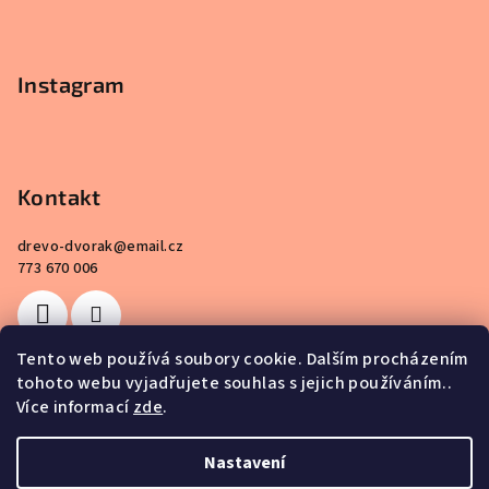
s
u
Instagram
Kontakt
drevo-dvorak
@
email.cz
773 670 006
Tento web používá soubory cookie. Dalším procházením
tohoto webu vyjadřujete souhlas s jejich používáním..
Více informací
zde
.
Nastavení