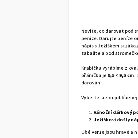
Nevíte, co darovat pod s
peníze. Darujte peníze o
nápis s Ježíškem si záka
zabalíte a pod stromečk
Krabičku vyrábíme z kval
přáníčka je
9,5 × 9,5 cm
.
darování.
Vyberte si z nejoblíbeněj
Vánoční dárkový p
Ježíškovi došly n
Obě verze jsou hravé a n