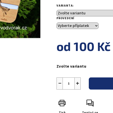
VARIANTA:
PROVEDENÍ
od
100 Kč
Měrná
cena:
Zvolte variantu
−
+
Tisk
Zeptat se