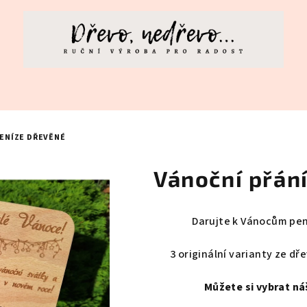
PENÍZE DŘEVĚNÉ
Vánoční přán
Darujte k Vánocům pení
3 originální varianty ze dř
Můžete si vybrat ná