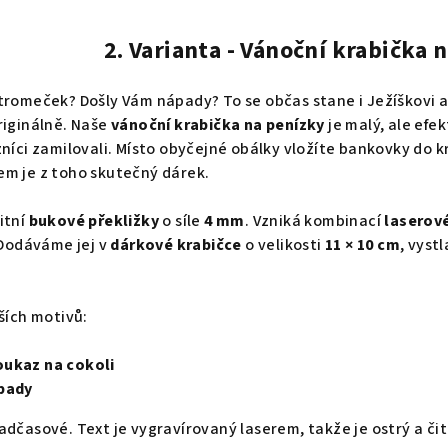
2. Varianta -
Vánoční krabička 
tromeček? Došly Vám nápady? To se občas stane i Ježíškovi a 
riginálně. Naše
vánoční krabička na penízky
je malý, ale efe
zníci zamilovali. Místo obyčejné obálky vložíte bankovky do 
em je z toho skutečný dárek.
itní
bukové překližky
o síle
4 mm
. Vzniká kombinací
laserov
 Dodáváme jej v
dárkové krabičce
o velikosti
11 × 10 cm
, vyst
ších motivů:
oukaz na cokoli
ápady
adčasové. Text je vygravírovaný laserem, takže je ostrý a čit