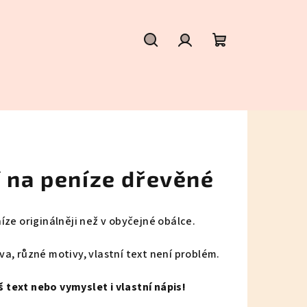
Hledat
Přihlášení
Nákupní
košík
í na peníze dřevěné
ze originálněji než v obyčejné obálce.
eva, různé motivy, vlastní text není problém.
š text nebo vymyslet i vlastní nápis!