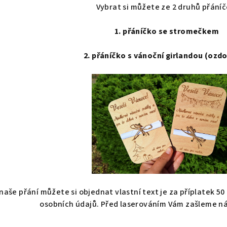
Vybrat si můžete ze 2 druhů přáníč
1. přáníčko se stromečkem
2. přáníčko s vánoční girlandou (ozd
naše přání můžete si objednat vlastní text je za příplatek 5
osobních údajů. Před laserováním Vám zašleme ná