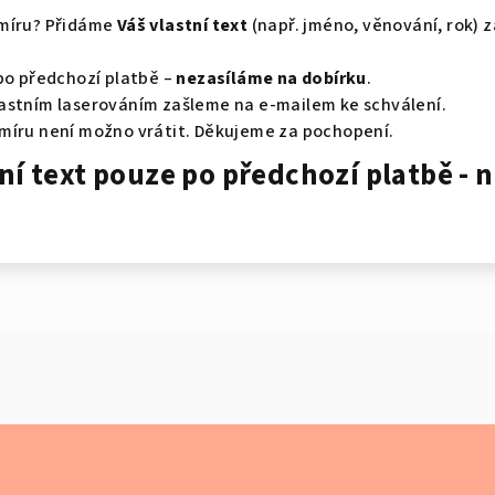
míru? Přidáme
Váš vlastní text
(např. jméno, věnování, rok) z
po předchozí platbě –
nezasíláme na dobírku
.
astním laserováním zašleme na e‑mailem ke schválení.
míru není možno vrátit. Děkujeme za pochopení.
ní text pouze po předchozí platbě - 