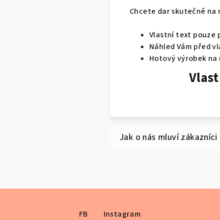
Chcete dar skutečně na 
Vlastní text pouze 
Náhled Vám před vl
Hotový výrobek na 
Vlast
FB
Instagram