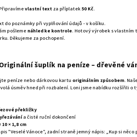
 Připravíme
vlastní text
za příplatek
50 Kč
.
t do poznámky při vyplňování údajů - v košíku.
Vám pošleme
náhled ke kontrole
. Hotový výrobek s vlastním 
rku. Děkujeme za pochopení.
- Originální šuplík na peníze – dřevěné v
ujte peníze nebo dárkovou kartu
originálním způsobem
. Naš
volá úsměv hned při rozbalení. Loni jsme nabídku rozšířili o ty
řezové překližky
yřezávání
a čisté ruční dokončení
× 10 × 1,8 cm
pis "Veselé Vánoce", zadní straně jemný nápis: „Kup si něco