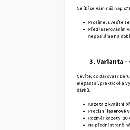
Nelíbí se Vám náš nápis?
Prosíme, uveďte tex
Před laserováním 
neposíláme na dobí
3. Varianta 
Nevíte, co darovat? Dar
elegantní, praktické a vy
dárků.
Kazeta z kvalitní
b
Precizní
laserové v
Rozměr kazety:
20 
Na přední straně ná