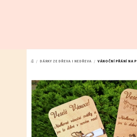
Přejít
na
obsah
/
DÁRKY ZE DŘEVA I NEDŘEVA
/
VÁNOČNÍ PŘÁNÍ NA 
DOMŮ