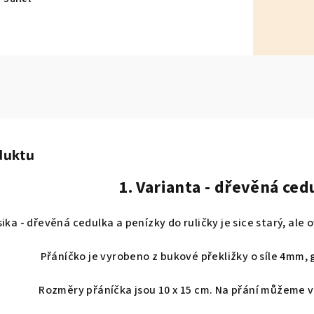
duktu
1. Varianta - dřevěná ced
ika - dřevěná cedulka a penízky do ruličky je sice st
arý, ale 
Přáníčko je vyrobeno z bukové překližky o síle 4mm,
Rozměry přáníčka jsou 10 x 15 cm. Na přání můžeme vyr