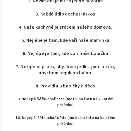
2. Nevím ani je mi to jedno nevařím
3. Každé jídlo dochuť láskou
4. Naše kuchyně je srdcem našeho domova.
5. Nejlépe je tam, kde vaří naše maminka
6. Nejlépe je tam, kde vaří naše babička
7. Nežijeme proto, abychom jedli... jíme proto,
abychom nepili na lačno.
8. Pravidla u babičky a dědy
9. Nejlepší šéfkuchař táta (motiv na fotu na kulatém
prkénku)
10. Nejlepší šéfkuchař děda (motiv na fotu na kulatém
prkénku)