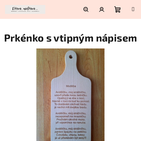
Přejít
na
obsah
Nákupní
Hledat
Přihlášení
Prkénko s vtipným nápisem
košík