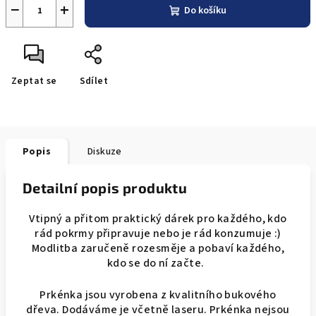
−
+
Do košíku
Zeptat se
Sdílet
Popis
Diskuze
Detailní popis produktu
Vtipný a přitom praktický dárek pro každého, kdo
rád pokrmy připravuje nebo je rád konzumuje :)
Modlitba zaručeně rozesměje a pobaví každého,
kdo se do ní začte.
Prkénka jsou vyrobena z kvalitního bukového
dřeva. Dodáváme je včetně laseru. Prkénka nejsou