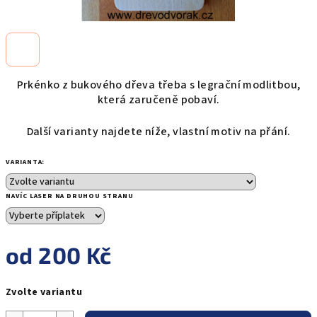
Prkénko z bukového dřeva třeba s legrační modlitbou,
která zaručeně pobaví.
Další varianty najdete níže, vlastní motiv na přání.
VARIANTA:
NAVÍC LASER NA DRUHOU STRANU
od
200 Kč
Měrná
Zvolte variantu
cena: