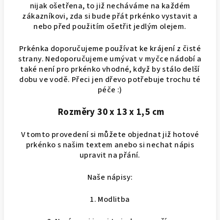
nijak ošetřena, to již necháváme na každém
zákazníkovi, zda si bude přát prkénko vystavit a
nebo před použitím ošetřit jedlým olejem.
Prkénka doporučujeme používat ke krájení z čisté
strany. Nedoporučujeme umývat v myčce nádobí a
také není pro prkénko vhodné, když by stálo delší
dobu ve vodě. Přeci jen dřevo potřebuje trochu té
péče :)
Rozměry 30 x 13 x 1,5 cm
V tomto provedení si můžete objednat již hotové
prkénko s našim textem anebo si nechat nápis
upravit na přání.
Naše nápisy:
1. Modlitba