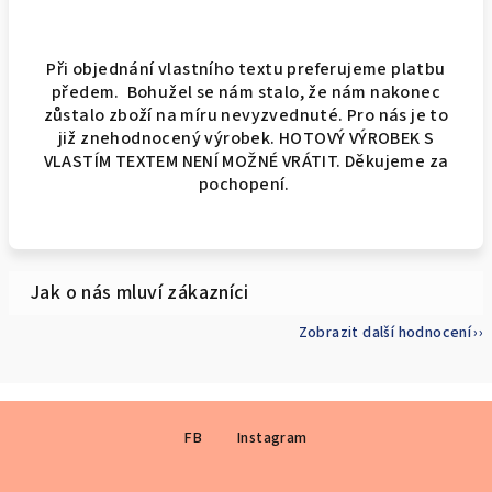
Při objednání vlastního textu preferujeme platbu
předem. Bohužel se nám stalo, že nám nakonec
zůstalo zboží na míru nevyzvednuté. Pro nás je to
již znehodnocený výrobek. HOTOVÝ VÝROBEK S
VLASTÍM TEXTEM NENÍ MOŽNÉ VRÁTIT. Děkujeme za
pochopení.
Zobrazit další hodnocení
Z
FB
Instagram
á
p