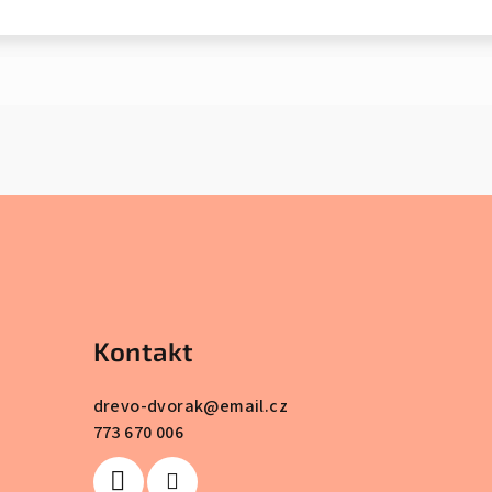
Kontakt
drevo-dvorak
@
email.cz
773 670 006