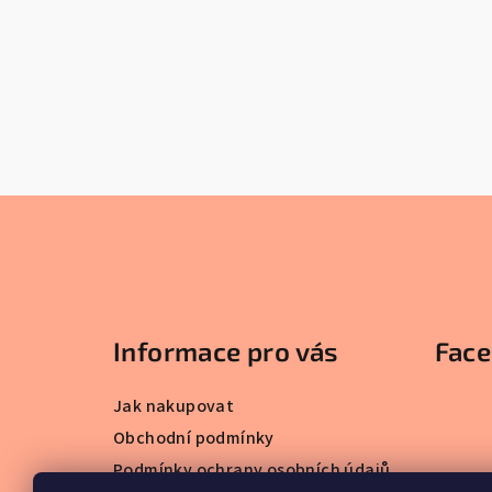
Z
á
p
a
Informace pro vás
Fac
t
Jak nakupovat
í
Obchodní podmínky
Podmínky ochrany osobních údajů