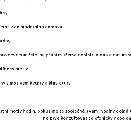
diny
ní motiv do moderního domova
hudby
k pro novomanžele, na přání můžeme doplnit jména a datum 
oblíbený motiv
iny s motivem kytary a klaviatury
lastní motiv hodin, pokusíme se společně s Vámi hodiny doladi
nejprve konzultovat telefonicky nebo e