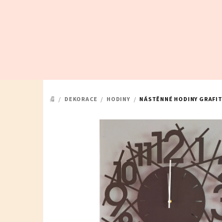
Přejít
na
obsah
/
DEKORACE
/
HODINY
/
NÁSTĚNNÉ HODINY GRAFI
DOMŮ