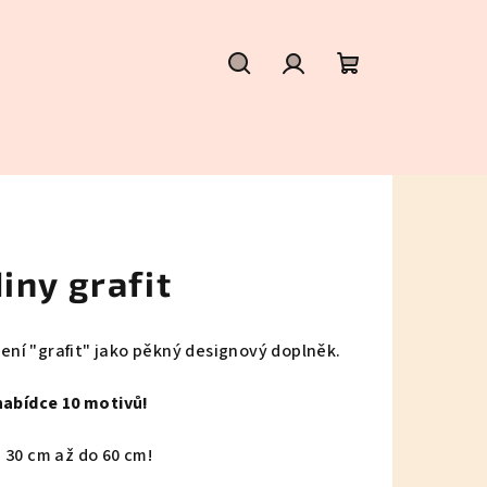
Hledat
Přihlášení
Nákupní
košík
iny grafit
ní "grafit" jako pěkný designový doplněk.
nabídce 10 motivů!
 30 cm až do 60 cm!