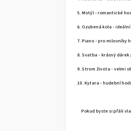
5. Motýl - romantické ho
6. Ozubená kola - ideál
7. Piano - pro milovníky 
8. Svatba - krásný dáre
9. Strom života - velmi 
10. Kytara - hudební hod
Pokud byste si přáli v