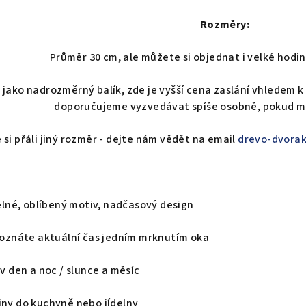
Rozměry:
Průměr 30 cm, ale můžete si objednat i velké hodi
 jako nadrozměrný balík, zde je vyšší cena zaslání vhledem k
doporučujeme vyzvedávat spíše osobně, pokud m
 si přáli jiný rozměr - dejte nám vědět na email
drevo-dvora
telné, oblíbený motiv, nadčasový design
poznáte aktuální čas jedním mrknutím oka
iv den a noc / slunce a měsíc
iny do kuchyně nebo jídelny