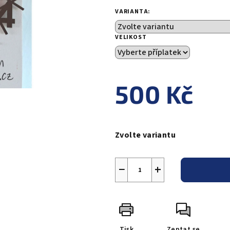
VARIANTA:
VELIKOST
500 Kč
Měrná
cena:
Zvolte variantu
−
+
Tisk
Zeptat se