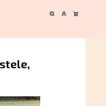
Hledat
Přihlášení
Nákupní
košík
stele,