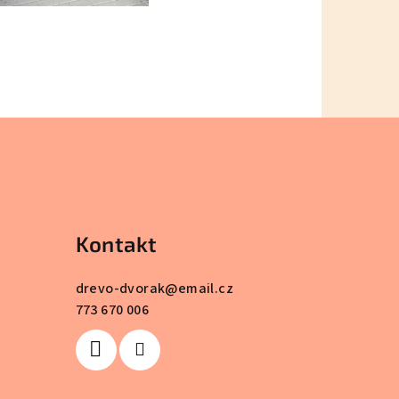
Kontakt
drevo-dvorak
@
email.cz
773 670 006