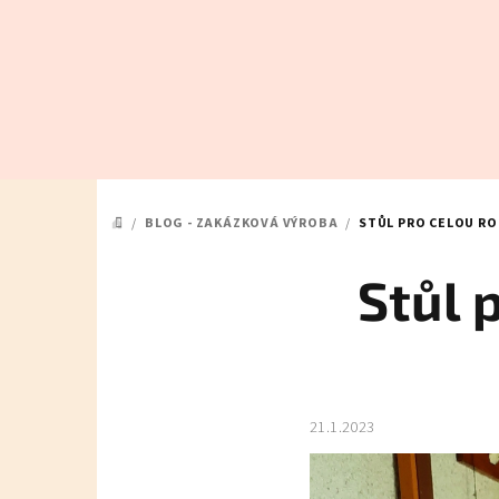
Přejít
na
obsah
/
BLOG - ZAKÁZKOVÁ VÝROBA
/
STŮL PRO CELOU RO
DOMŮ
Stůl 
21.1.2023