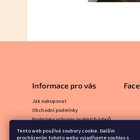
Z
á
p
a
Informace pro vás
Fac
t
Jak nakupovat
í
Obchodní podmínky
Podmínky ochrany osobních údajů
Blog - zakázková výroba
Tento web používá soubory cookie. Dalším
procházením tohoto webu vyjadřujete souhlas s