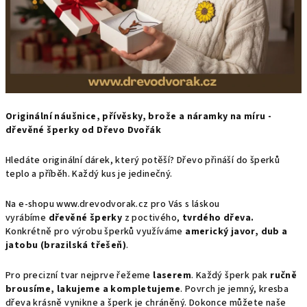
Originální náušnice, přívěsky, brože a náramky na míru -
dřevěné šperky od Dřevo Dvořák
Hledáte originální dárek, který potěší? Dřevo přináší do šperků
teplo a příběh. Každý kus je jedinečný.
Na e‑shopu www.drevodvorak.cz pro Vás s láskou
vyrábíme
dřevěné šperky
z poctivého,
tvrdého dřeva.
Konkrétně pro výrobu šperků využíváme
americký javor, dub a
jatobu (brazilská třešeň)
.
Pro precizní tvar nejprve řežeme
laserem
. Každý šperk pak
ručně
brousíme, lakujeme a kompletujeme
. Povrch je jemný, kresba
dřeva krásně vynikne a šperk je chráněný. Dokonce můžete naše