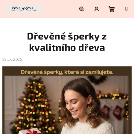
Přejít
na
obsah
Nákupní
Hledat
Přihlášení
Dřevěné šperky z
košík
kvalitního dřeva
29.10.2025