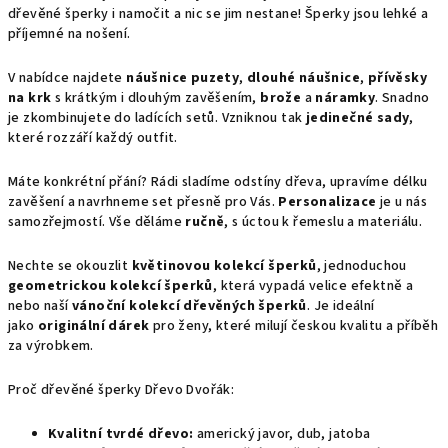
dřevěné šperky i namočit a nic se jim nestane! Šperky jsou lehké a
příjemné na nošení.
V nabídce najdete
náušnice puzety
,
dlouhé náušnice
,
přívěsky
na krk
s krátkým i dlouhým zavěšením,
brože
a
náramky
. Snadno
je zkombinujete do ladících setů. Vzniknou tak
jedinečné sady
,
které rozzáří každý outfit.
Máte konkrétní přání? Rádi sladíme odstíny dřeva, upravíme délku
zavěšení a navrhneme set přesně pro Vás.
Personalizace
je u nás
samozřejmostí. Vše děláme
ručně
, s úctou k řemeslu a materiálu.
Nechte se okouzlit
květinovou kolekcí šperků
, jednoduchou
geometrickou kolekcí šperků
, která vypadá velice efektně a
nebo naší
vánoční kolekcí dřevěných šperků
. Je ideální
jako
originální dárek
pro ženy, které milují českou kvalitu a příběh
za výrobkem.
Proč dřevěné šperky Dřevo Dvořák:
Kvalitní tvrdé dřevo:
americký javor, dub, jatoba