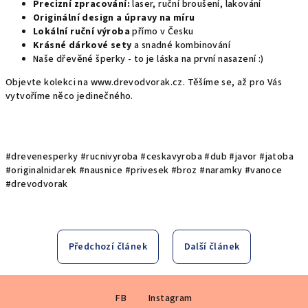
Precizní zpracování:
laser, ruční broušení, lakování
Originální design a úpravy na míru
Lokální ruční výroba
přímo
v Česku
Krásné dárkové sety
a snadné kombinování
Naše dřevěné šperky - to je láska na první nasazení :)
Objevte kolekci na www.drevodvorak.cz. Těšíme se, až pro Vás
vytvoříme něco jedinečného.
#drevenesperky #rucnivyroba #ceskavyroba #dub #javor #jatoba
#originalnidarek #nausnice #privesek #broz #naramky #vanoce
#drevodvorak
Předchozí článek
Další článek
Z
FB
Instagram
á